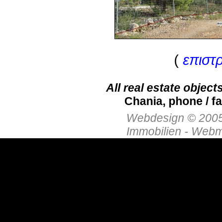
(
επιστ
All real estate object
Chania, phone / f
Webdesign © 2005 b
Immobilien - Webm